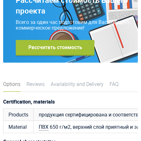
проекта
Всего за один час подготовим для Вас выгодное
коммерческое предложение!
Рассчитать стоимость
Options
Reviews
Availability and Delivery
FAQ
Certification, materials
Products
продукция сертифицирована и соответст
Material
ПВХ
650 г/м2, верхний слой приятный и эл