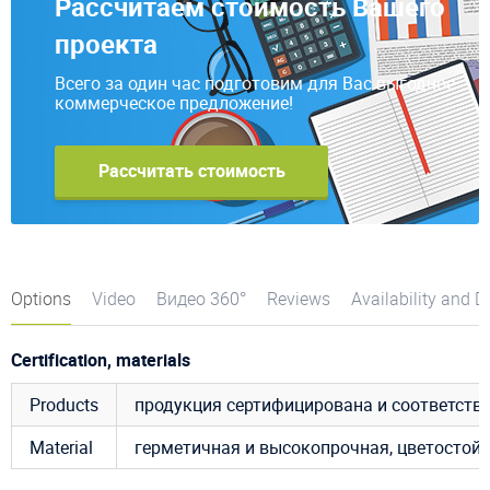
Рассчитаем стоимость Вашего
проекта
Всего за один час подготовим для Вас выгодное
коммерческое предложение!
Рассчитать стоимость
Options
Video
Видео 360°
Reviews
Availability and D
Certification, materials
Products
продукция сертифицирована и соответст
Material
герметичная и высокопрочная, цветостой