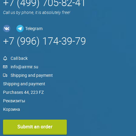
+7 (499) 705-82-41
Call us by phone, it is absolutely free!
Telegram
+7 (996) 174-39-79
Call back
info@airmir.su
Shipping and payment
Shipping and payment
Purchases 44, 223 FZ
Реквизиты
Корзина
Submit an order