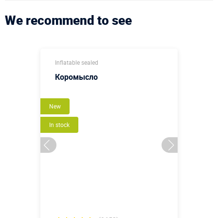
We recommend to see
Inflatable sealed
Коромысло
New
In stock