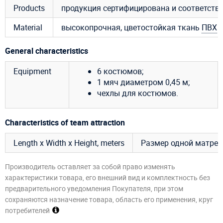
Products
продукция сертифицирована и соответст
Material
высокопрочная, цветостойкая ткань
ПВХ
п
General characteristics
Equipment
6 костюмов;
1 мяч диаметром 0,45 м;
чехлы для костюмов.
Characteristics of team attraction
Length x Width x Height, meters
Размер одной матрешк
Производитель оставляет за собой право изменять
характеристики товара, его внешний вид и комплектность без
предварительного уведомления Покупателя, при этом
сохраняются назначение товара, область его применения, круг
потребителей