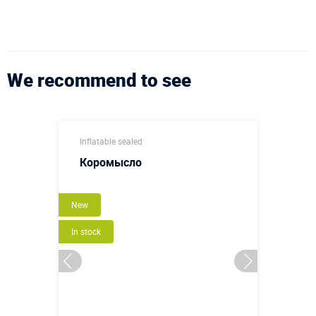
We recommend to see
Inflatable sealed
Коромысло
New
In stock