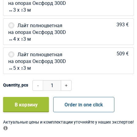
на опорах Оксфорд 300D
↔3 х ↕3 м
393 €
Лайт полноцветная
на опорах Оксфорд 300D
↔4 х ↕3 м
509 €
Лайт полноцветная
на опорах Оксфорд 300D
↔5 х ↕3 м
-
+
Quantity, pcs
В корзину
Order in one click
Актуальные цены и комплектации уточняйте у наших экспертов!