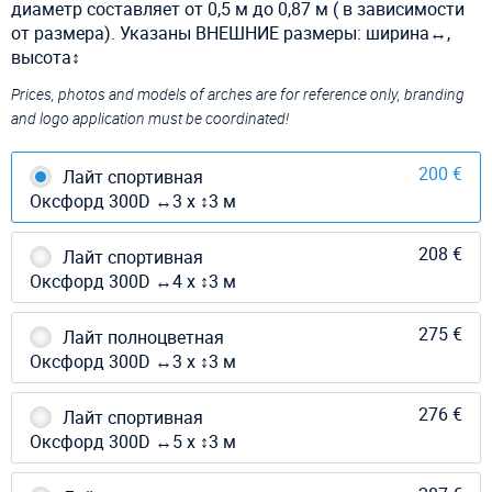
диаметр составляет от 0,5 м до 0,87 м ( в зависимости
от размера). Указаны ВНЕШНИЕ размеры: ширина↔,
высота↕
Prices, photos and models of arches are for reference only, branding
and logo application must be coordinated!
200 €
Лайт спортивная
Оксфорд 300D ↔3 х ↕3 м
208 €
Лайт спортивная
Оксфорд 300D ↔4 х ↕3 м
275 €
Лайт полноцветная
Оксфорд 300D ↔3 х ↕3 м
276 €
Лайт спортивная
Оксфорд 300D ↔5 х ↕3 м