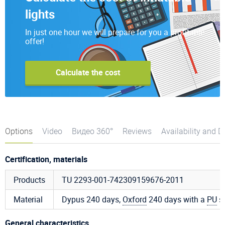
lights
In just one hour we will prepare for you a profitable
offer!
Calculate the cost
Options
Video
Видео 360°
Reviews
Availability and D
Certification, materials
Products
TU 2293-001-742309159676-2011
Material
Dypus 240 days,
Oxford
240 days with a
PU
s
General characteristics