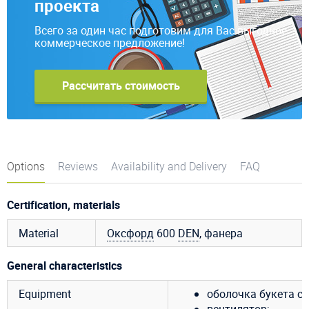
проекта
Всего за один час подготовим для Вас выгодное
коммерческое предложение!
Рассчитать стоимость
Options
Reviews
Availability and Delivery
FAQ
Certification, materials
Material
Оксфорд
600
DEN
, фанера
General characteristics
Equipment
оболочка букета с цв