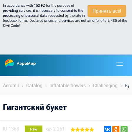
In accordance with 152-FZ for the purpose of
Принять всё!
providing services, it is necessary to
consent to the
processing of personal data
requested by the site in
feedback forms. Declared prices and services are not an offer of art. 435 of the
Civil Code!
Aeromir
Catalog
Inflatable flowers
Challenging
Бу
Гигантский букет
ID
1368
2 261
New