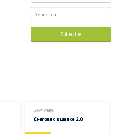
Subscribe
Snow White
Snow 
Снеговик в шапке 2.0
Снег