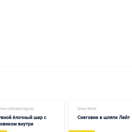
mas inflatable figures
Snow White
вной ёлочный шар с
Снеговик в шляпе Лайт
овиком внутри