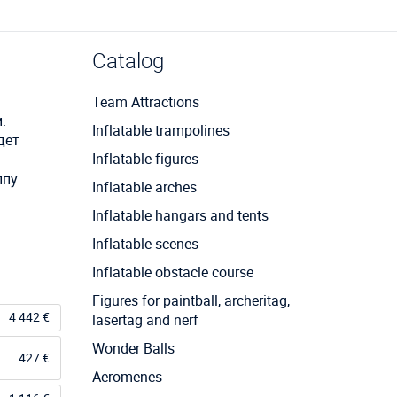
Catalog
Team Attractions
.
Inflatable trampolines
дет
Inflatable figures
ппу
Inflatable arches
Inflatable hangars and tents
Inflatable scenes
Inflatable obstacle course
Figures for paintball, archeritag,
4 442 €
lasertag and nerf
Wonder Balls
427 €
Aeromenes