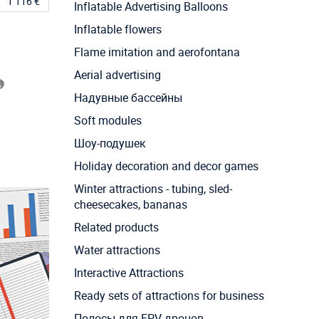
1 116 €
Inflatable Advertising Balloons
Inflatable flowers
Flame imitation and aerofontana
Aerial advertising
Надувные бассейны
Soft modules
Шоу-подушек
Holiday decoration and decor games
Winter attractions - tubing, sled-
cheesecakes, bananas
Related products
Water attractions
Interactive Attractions
Ready sets of attractions for business
Полосы для FPV дронов