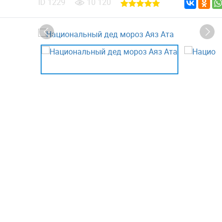
ID
1229
10 120