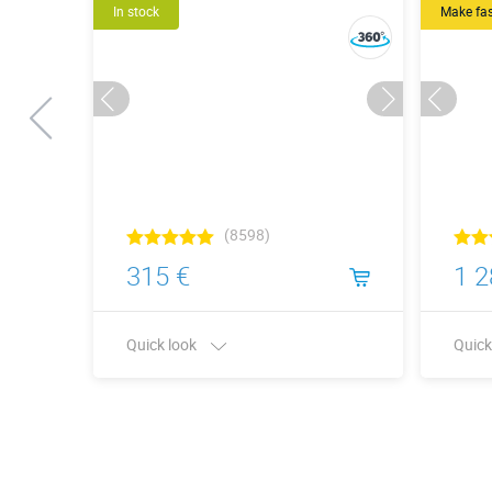
In stock
Make fa
(8598)
315 €
1 2
Quick look
Quick