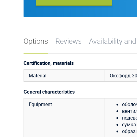
Options
Reviews
Availability and
Certification, materials
Material
Оксфорд
3
General characteristics
Equipment
оболо
венти
подсве
сумка
образ