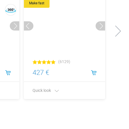
Make fast
Make fas
(6129)
427 €
479
Quick look
Quick