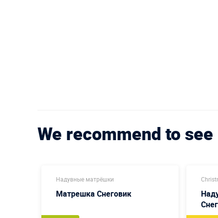
We recommend to see
Надувные матрёшки
Christ
Матрешка Снеговик
Наду
Снег