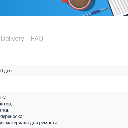
 Delivery
FAQ
00
ден
чка;
лятор;
тка;
-переноска;
цы материала для ремонта;