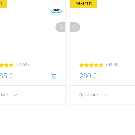
st
Make fast
(7969)
(5988)
85 €
280 €
 look
Quick look