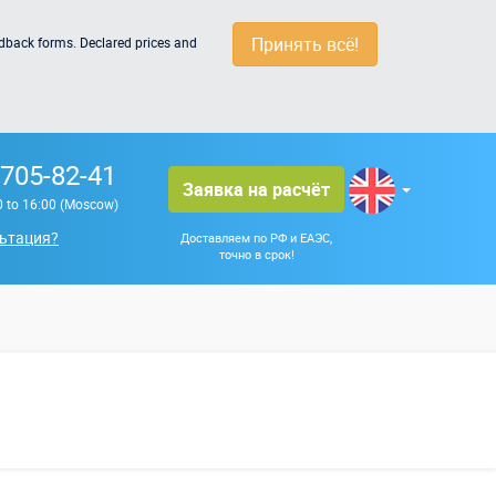
Принять всё!
edback forms. Declared prices and
 705-82-41
Заявка на расчёт
0 to 16:00 (Moscow)
ьтация?
Доставляем по РФ и ЕАЭС,
точно в срок!