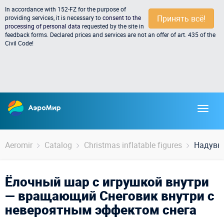
In accordance with 152-FZ for the purpose of
Принять всё!
providing services, it is necessary to
consent to the
processing of personal data
requested by the site in
feedback forms. Declared prices and services are not an offer of art. 435 of the
Civil Code!
Aeromir
Catalog
Christmas inflatable figures
Надувно
Ёлочный шар с игрушкой внутри
— вращающий Снеговик внутри с
невероятным эффектом снега