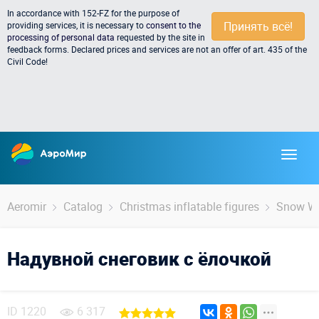
In accordance with 152-FZ for the purpose of
Принять всё!
providing services, it is necessary to
consent to the
processing of personal data
requested by the site in
feedback forms. Declared prices and services are not an offer of art. 435 of the
Civil Code!
Aeromir
Catalog
Christmas inflatable figures
Snow Wh
Надувной снеговик с ёлочкой
ID
1220
6 317