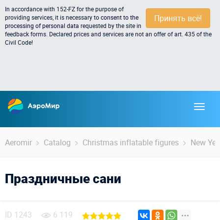
In accordance with 152-FZ for the purpose of
Принять всё!
providing services, it is necessary to
consent to the
processing of personal data
requested by the site in
feedback forms. Declared prices and services are not an offer of art. 435 of the
Civil Code!
Aeromir
Catalog
Christmas inflatable figures
New Year
Праздничные сани
ID
1243
6 119