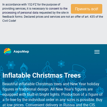
In accordance with 152-FZ for the purpose of
Принять всё!
providing services, it is necessary to
consent to the
processing of personal data
requested by the site in
feedback forms. Declared prices and services are not an offer of art. 435 of the
Civil Code!
Inflatable Christmas Trees
Beautiful inflatable Christmas trees and New Year holiday
figures in traditional design. All New Year's figures are
equipped with built-in bright lights. Production of a figure of
a fir-tree by the individual order in any sizes is possible. Buy
at low prices. Convenient delivery in Russia and the CIS.