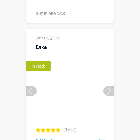
Buy in one click
Height, meters:
1,0 м
Шоу-подушек
More details →
Ёлка
Watch the video
In stock
Buy in one click
(1577)