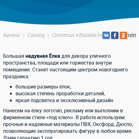
Aeromir
Catalog
Christmas inflatable figures
Christma
Большая
надувная Ёлка
для декора уличного
пространства, площади или торжества внутри
помещения. Станет настоящим центром новогоднего
праздника:
большие размеры ёлок,
высокая степень проработки деталей,
яркая подсветка и эксклюзивный дизайн
Нанесем на ёлку логотип, рекламу или выполним в
фирменном стиле «под ключ». В работе используем
прочные и надежные материалы ПВХ, Оксфорд, Дюспо,
позволяющие эксплуатировать фигуру в любое время.
Даем гарантию 1 год.