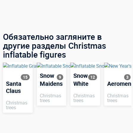
Обязательно загляните в
другие разделы Christmas
inflatable figures
Snow
Snow
15
9
12
3
Santa
Maidens
White
Aeromen
Claus
Christmas
Christmas
Christmas
trees
trees
trees
Christmas
trees