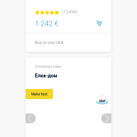
(12499)
1 242 €
Buy in one click
Height, meters:
3,4 м
Christmas trees
More details →
Ёлка-дом
Watch the video
Make fast
Buy in one click