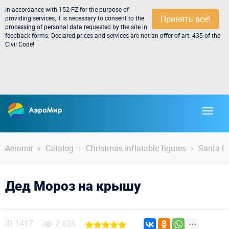
In accordance with 152-FZ for the purpose of
Принять всё!
providing services, it is necessary to
consent to the
processing of personal data
requested by the site in
feedback forms. Declared prices and services are not an offer of art. 435 of the
Civil Code!
Aeromir
Catalog
Christmas inflatable figures
Santa C
Дед Мороз на крышу
ID
1417
2 636