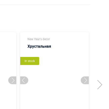
New Year's decor
New Ye
Хрустальная
Час
In stock
In stock