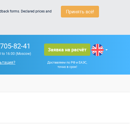
Принять всё!
edback forms. Declared prices and
 705-82-41
Заявка на расчёт
0 to 16:00 (Moscow)
ьтация?
Доставляем по РФ и ЕАЭС,
точно в срок!