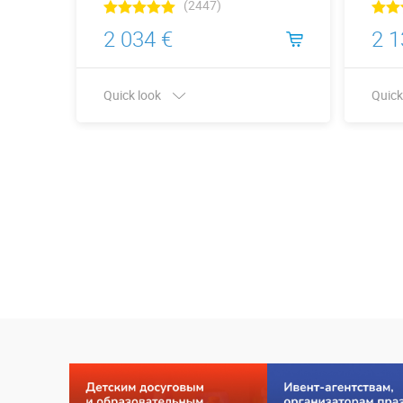
(2447)
2 034 €
2 1
Quick look
Quick