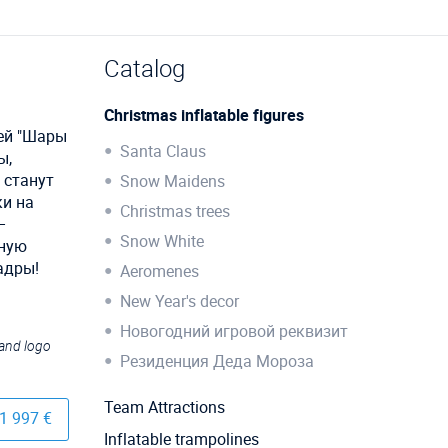
Catalog
Christmas inflatable figures
ей "Шары
Santa Claus
ы,
 станут
Snow Maidens
ки на
Christmas trees
–
Snow White
бную
адры!
Aeromenes
New Year's decor
Новогодний игровой реквизит
 and logo
Резиденция Деда Мороза
Team Attractions
1 997 €
Inflatable trampolines