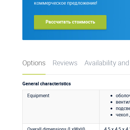
коммерческое предложение!
Рассчитать стоимость
Options
Reviews
Availability and
General characteristics
Equipment
оболо
венти
подсве
чехол 
Overall dimensions (LxWxH)
4,5 х 4,5 х 4