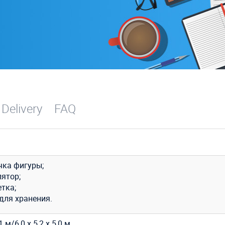
 Delivery
FAQ
чка фигуры;
лятор;
тка;
для хранения.
,1 м/6,0 х 5,2 х 5,0 м