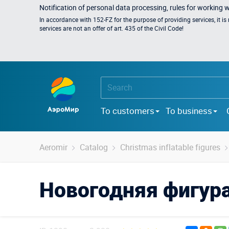
Notification of personal data processing, rules for working 
In accordance with 152-FZ for the purpose of providing services, it i
services are not an offer of art. 435 of the Civil Code!
To customers
To business
Aeromir
Catalog
Christmas inflatable figures
Новогодняя фигур