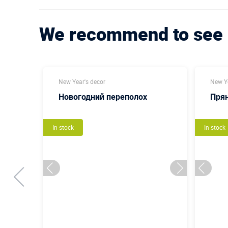
We recommend to see
New Year's decor
New Ye
Новогодний переполох
Пря
In stock
In stock