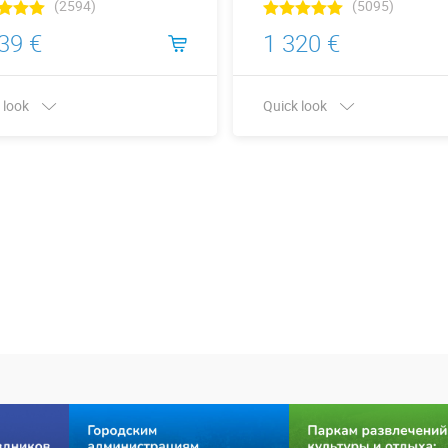
(2594)
(5095)
39 €
1 320 €
 look
Quick look