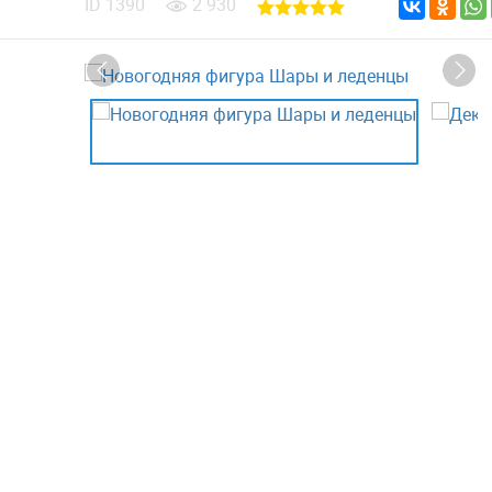
ID
1390
2 930