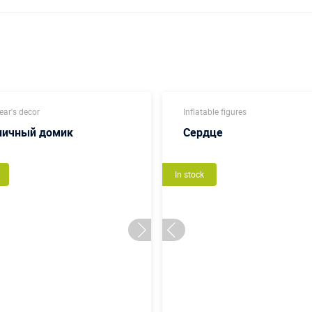
ar's decor
Inflatable figures
ничный домик
Сердце
In stock