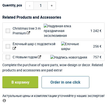
-
+
Quantity, pcs
Related Products and Accessories
Christmas tree 3 m
1 242 €
Premium
Ёлочный шар с подсветкой
256 €
С Новым годом
757 €
Complete the purchase of spare parts, wow-design or decor. Related
products and accessories are paid extra!
В корзину
Order in one click
Актуальные цены и комплектации уточняйте у наших экспертов!