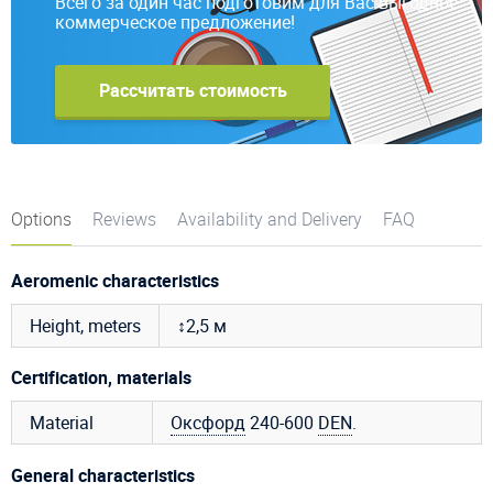
Всего за один час подготовим для Вас выгодное
коммерческое предложение!
Рассчитать стоимость
Options
Reviews
Availability and Delivery
FAQ
Aeromenic characteristics
Height, meters
↕2,5 м
Certification, materials
Material
Оксфорд
240-600
DEN
.
General characteristics