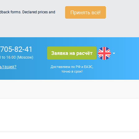
Принять всё!
edback forms. Declared prices and
 705-82-41
Заявка на расчёт
0 to 16:00 (Moscow)
ьтация?
Доставляем по РФ и ЕАЭС,
точно в срок!