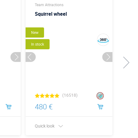
Team Attractions
Team A
Squirrel wheel
Мол
New
Make fas
In stock
(16518)
480 €
76 
Quick look
Quick