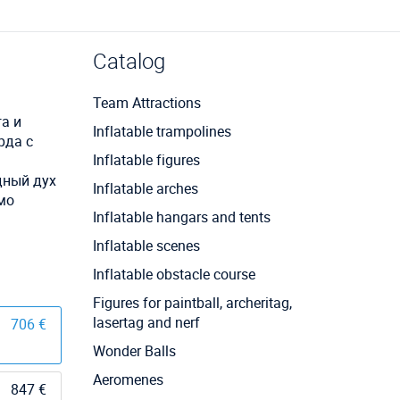
Catalog
Team Attractions
а и
Inflatable trampolines
рда с
Inflatable figures
дный дух
Inflatable arches
мо
Inflatable hangars and tents
Inflatable scenes
Inflatable obstacle course
Figures for paintball, archeritag,
lasertag and nerf
706 €
Wonder Balls
Aeromenes
847 €