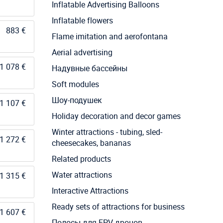
Inflatable Advertising Balloons
Inflatable flowers
883 €
Flame imitation and aerofontana
Aerial advertising
1 078 €
Надувные бассейны
Soft modules
Шоу-подушек
1 107 €
Holiday decoration and decor games
Winter attractions - tubing, sled-
1 272 €
cheesecakes, bananas
Related products
Water attractions
1 315 €
Interactive Attractions
Ready sets of attractions for business
1 607 €
Полосы для FPV дронов