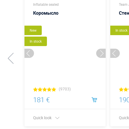
Inflatable sealed
Team A
Коромысло
Стен
New
In stock
In stock
(9703)
181 €
190
Quick look
Quick