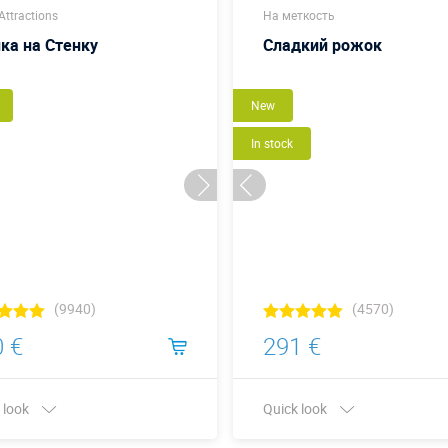
ttractions
На меткость
ка на Стенку
Сладкий рожок
New
In stock
(9940)
(4570)
 €
291 €
 look
Quick look