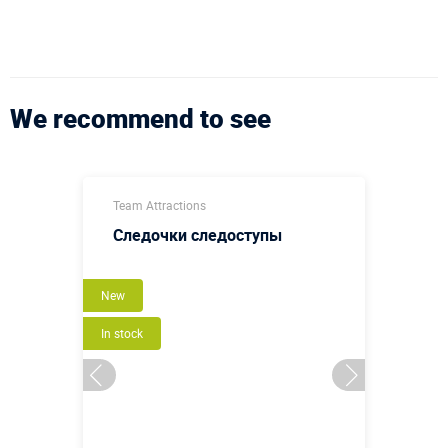
We recommend to see
Team Attractions
Следочки следоступы
New
In stock