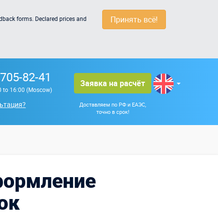
Принять всё!
edback forms. Declared prices and
 705-82-41
Заявка на расчёт
0 to 16:00 (Moscow)
ьтация?
Доставляем по РФ и ЕАЭС,
точно в срок!
формление
ок