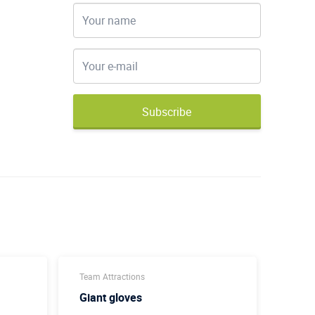
Subscribe
Team Attractions
Team A
Giant gloves
Доне