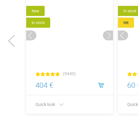
New
New
In stock
In stock
Hit
(9440)
404 €
60 
Quick look
Quick