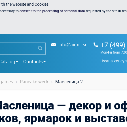
with the website and Cookies
s necessary to
consent to the processing of personal data
requested by the site in fe
+7 (499)
info@airmir.su
Mon-Fri from 7:0
Catalog
Contacts
Нужна консул
r games
Pancake week
Масленица 2
Масленица — декор и о
ков, ярмарок и выстав