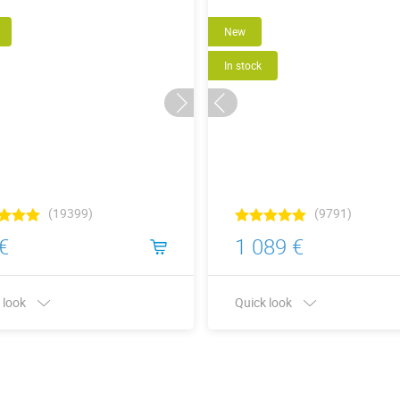
New
In stock
(19399)
(9791)
€
1 089 €
 look
Quick look