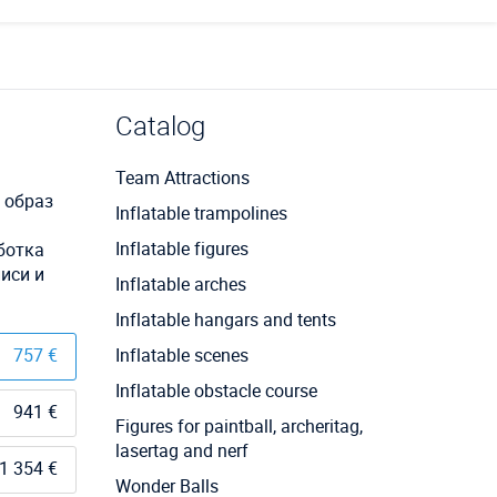
Catalog
Team Attractions
 образ
Inflatable trampolines
Inflatable figures
ботка
иси и
Inflatable arches
Inflatable hangars and tents
757 €
Inflatable scenes
Inflatable obstacle course
941 €
Figures for paintball, archeritag,
lasertag and nerf
1 354 €
Wonder Balls