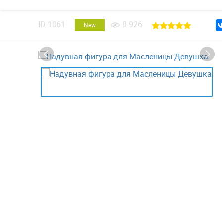
ID
1061
8 926
New