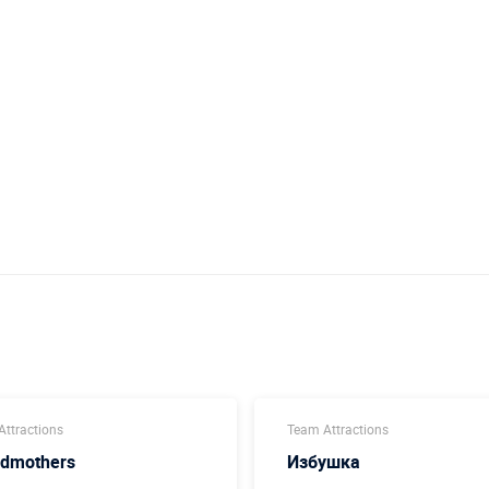
ttractions
Team Attractions
dmothers
Избушка