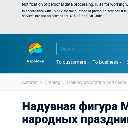
Notification of personal data processing, rules for working 
In accordance with 152-FZ for the purpose of providing services, it i
services are not an offer of art. 435 of the Civil Code!
To customers
To business
Aeromir
Catalog
Holiday decoration and deco
Надувная фигура 
народных праздни