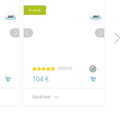
In stock
In stock
(20315)
104 €
233
Quick look
Quick