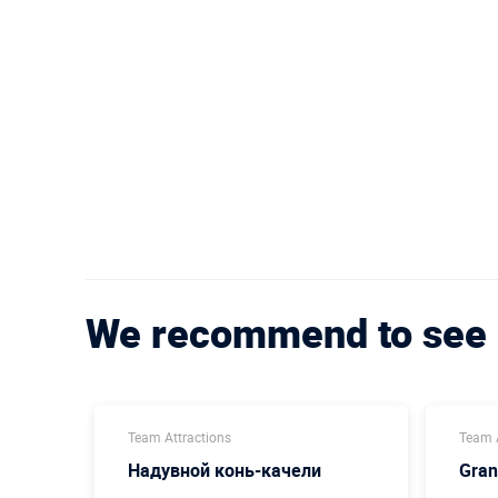
We recommend to see
Team Attractions
Team A
Надувной конь-качели
Gran