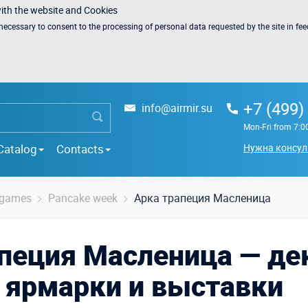
with the website and Cookies
s necessary to
consent to the processing of personal data
requested by the site in fe
+7 (499)
info@airmir.su
Mon-Fri from 7:0
Catalog
Contacts
Нужна консул
r games
Pancake week
Арка трапеция Масленица
пеция Масленица — де
 ярмарки и выставки