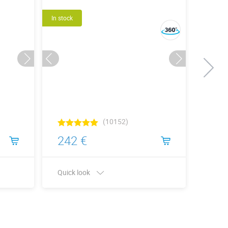
In stock
In stock
(10152)
242 €
242
Quick look
Quick