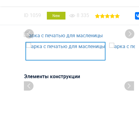
ID
1059
8 335
New
Элементы конструкции