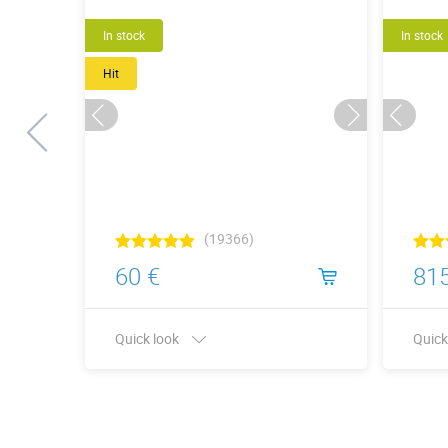
New
In stock
In stock
Hit
(19366)
60 €
815
Quick look
Quick