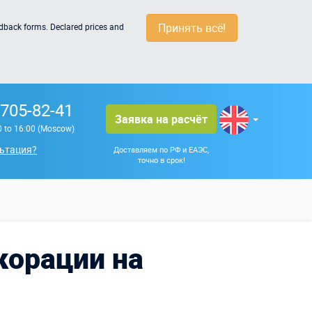
Принять всё!
edback forms. Declared prices and
 705-82-41
Заявка на расчёт
0 to 16:00 (Moscow)
ьтация?
Доставляем по РФ и ЕАЭС,
точно в срок!
корации на