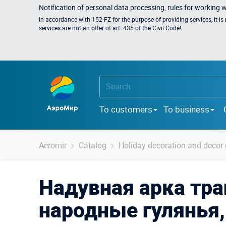
Notification of personal data processing, rules for working 
In accordance with 152-FZ for the purpose of providing services, it i
services are not an offer of art. 435 of the Civil Code!
To customers
To business
Aeromir
Catalog
Holiday decoration and deco
Надувная арка тра
народные гулянья,