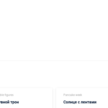
able figures
Pancake week
вной трон
Солнце с лентами