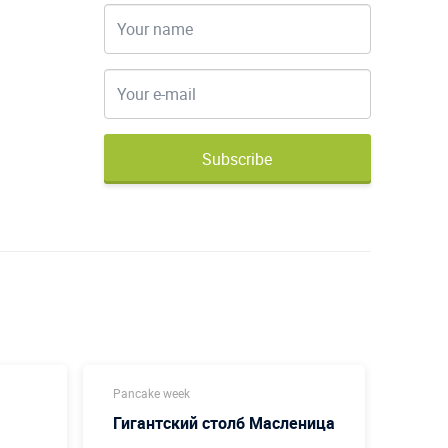
Subscribe
Pancake week
Panca
Гигантский столб Масленица
Наду
Мас