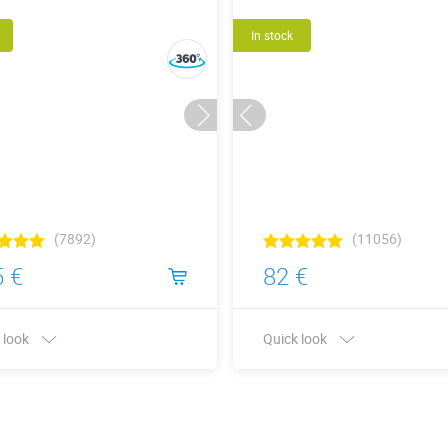
In stock
(7892)
(11056)
 €
82 €
 look
Quick look