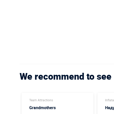
We recommend to see
Team Attractions
Inflat
Grandmothers
Наду