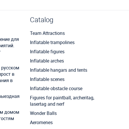
Catalog
Team Attractions
ение для
Inflatable trampolines
риятий.
Inflatable figures
т
Inflatable arches
в русском
Inflatable hangars and tents
прост в
Inflatable scenes
ания в
Inflatable obstacle course
 выездная
Figures for paintball, archeritag,
lasertag and nerf
ым домом
Wonder Balls
 гостям
Aeromenes