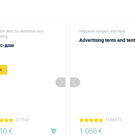
able tents for exhibition and
Inflatable hangars and tents
ising
Advertising tents and ten
ус-дом
st
(1714)
(16657)
10 €
1 060 €