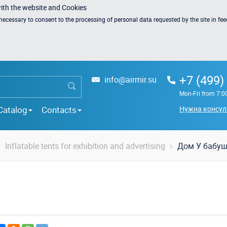
with the website and Cookies
s necessary to
consent to the processing of personal data
requested by the site in fe
+7 (499)
info@airmir.su
Mon-Fri from 7:0
Catalog
Contacts
Нужна консул
Inflatable tents for exhibition and advertising
Дом У бабу