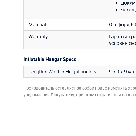
докум
чехол 
Material
Оксфорд
6
Warranty
Гарантия р
условия см
Inflatable Hangar Specs
Length x Width x Height, meters
9 х 9 х 9 м
Производитель оставляет за собой право изменять хар
уведомления Покупателя, при этом сохраняются назначе