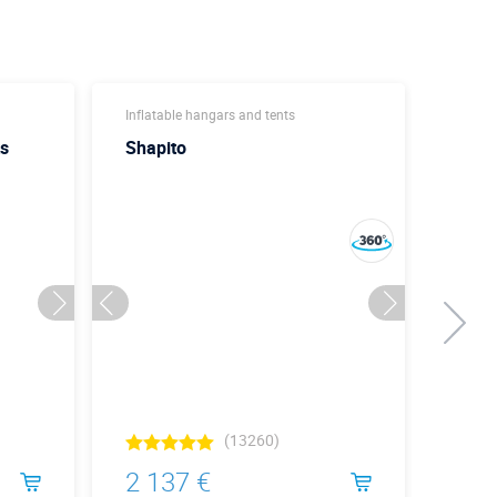
Inflatable hangars and tents
Christ
ts
Shapito
Шат
(13260)
2 137 €
3 5