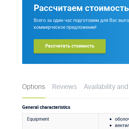
Рассчитаем стоимость
Всего за один час подготовим для Вас выг
коммерческое предложение!
Рассчитать стоимость
Options
Reviews
Availability and
General characteristics
Equipment
оболо
венти