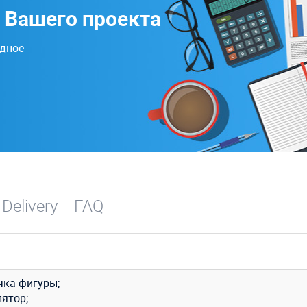
 Вашего проекта
одное
 Delivery
FAQ
чка фигуры;
лятор;