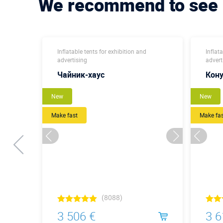
We recommend to see
Inflatable tents for exhibition and
Inflat
advertising
advert
Чайник-хаус
Кон
New
New
Make fast
Make fa
(8088)
3 506 €
3 6