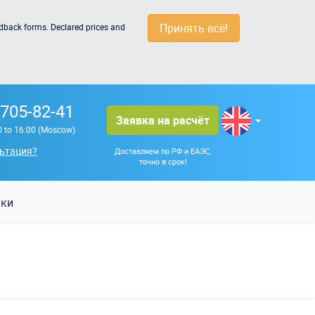
Принять всё!
edback forms. Declared prices and
 705-82-41
Заявка на расчёт
0 to 16:00 (Moscow)
ьтация?
Доставляем по РФ и ЕАЭС,
точно в срок!
шки