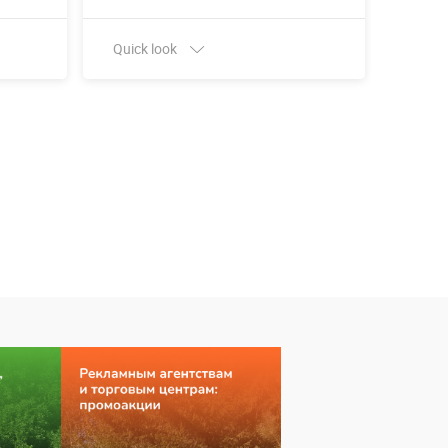
Quick look
Quick