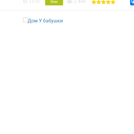
ID
1375
2 448
New