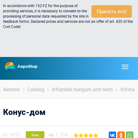
In accordance with 152-FZ for the purpose of
Принять всё!
providing services, it is necessary to
consent to the
processing of personal data
requested by the site in
feedback forms. Declared prices and services are not an offer of art. 435 of the
Civil Code!
Aeromir
Catalog
Inflatable hangars and tents
Inflatab
Конус-дом
ID
1452
1 704
New