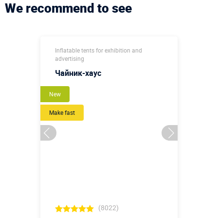
We recommend to see
Inflatable tents for exhibition and
advertising
Чайник-хаус
New
Make fast
(8022)