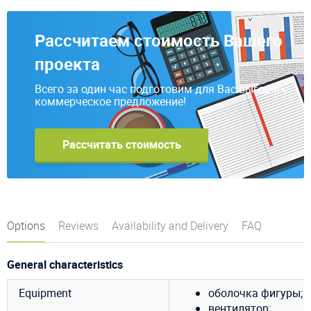
Рассчитаем стоимость Вашего
проекта
Всего за один час подготовим для Вас выгодное
коммерческое предложение!
Рассчитать стоимость
Options
Reviews
Availability and Delivery
FAQ
General characteristics
Equipment
оболочка фигуры;
вентилятор;