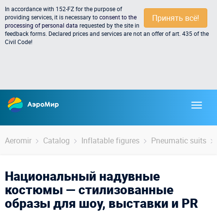
In accordance with 152-FZ for the purpose of
Принять всё!
providing services, it is necessary to
consent to the
processing of personal data
requested by the site in
feedback forms. Declared prices and services are not an offer of art. 435 of the
Civil Code!
Aeromir
Catalog
Inflatable figures
Pneumatic suits
Национальный надувные
костюмы — стилизованные
образы для шоу, выставки и PR