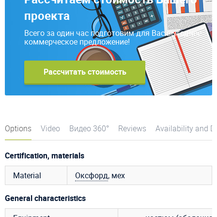
проекта
Всего за один час подготовим для Вас выгодное
коммерческое предложение!
Рассчитать стоимость
Options
Video
Видео 360°
Reviews
Availability and D
Certification, materials
Material
Оксфорд
, мех
General characteristics