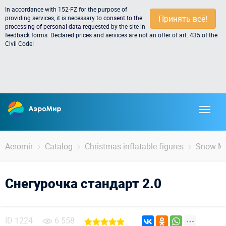
In accordance with 152-FZ for the purpose of
Принять всё!
providing services, it is necessary to
consent to the
processing of personal data
requested by the site in
feedback forms. Declared prices and services are not an offer of art. 435 of the
Civil Code!
Aeromir
Catalog
Christmas inflatable figures
Snow M
Снегурочка стандарт 2.0
ID
1224
6 558