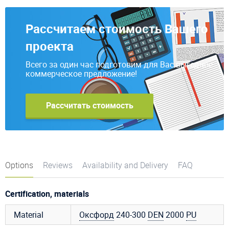
Рассчитаем стоимость Вашего
проекта
Всего за один час подготовим для Вас выгодное
коммерческое предложение!
Рассчитать стоимость
Options
Reviews
Availability and Delivery
FAQ
Certification, materials
Material
Оксфорд
240-300
DEN
2000
PU