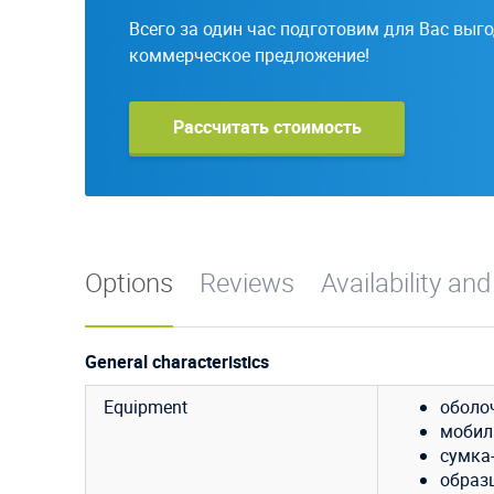
Всего за один час подготовим для Вас выг
коммерческое предложение!
Рассчитать стоимость
Options
Reviews
Availability and
General characteristics
Equipment
оболо
мобиль
сумка
образ