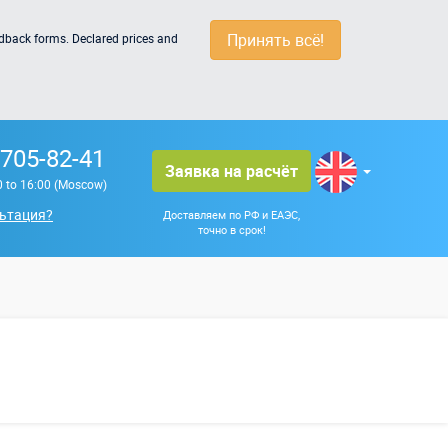
Принять всё!
edback forms. Declared prices and
 705-82-41
Заявка на расчёт
0 to 16:00 (Moscow)
ьтация?
Доставляем по РФ и ЕАЭС,
точно в срок!