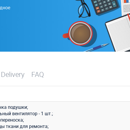
одное
 Delivery
FAQ
чка подушки;
ный вентилятор - 1 шт.;
-переноска;
цы ткани для ремонта;