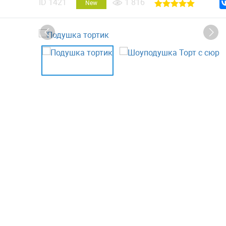
ID
1421
1 816
New