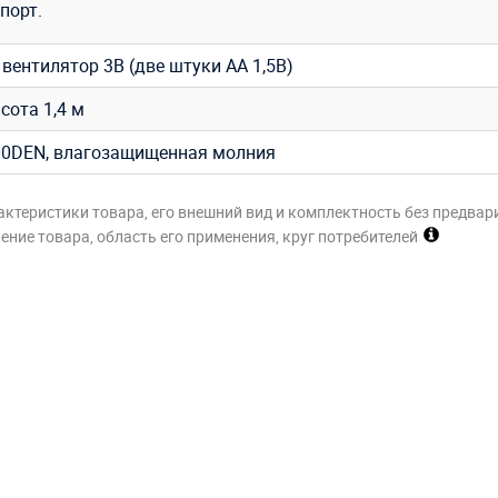
порт.
вентилятор 3В (две штуки АА 1,5В)
ысота 1,4 м
0DEN, влагозащищенная молния
актеристики товара, его внешний вид и комплектность без предвар
ние товара, область его применения, круг потребителей