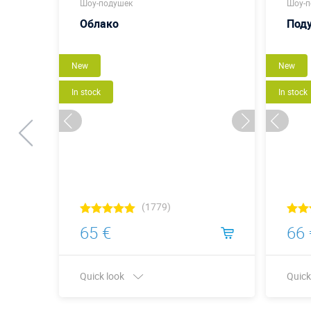
Шоу-подушек
Шоу-п
Облако
Под
New
New
In stock
In stock
(1779)
65 €
66 
Quick look
Quick