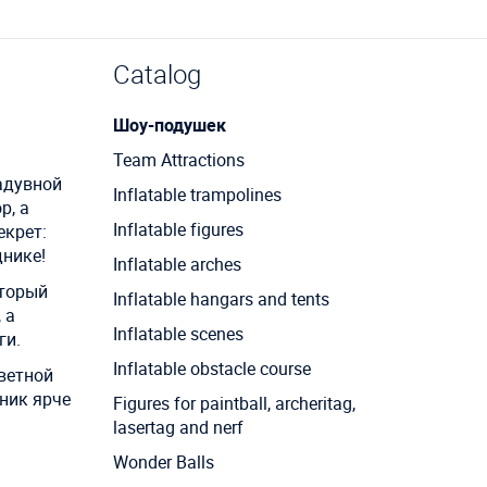
Catalog
Шоу-подушек
Team Attractions
адувной
Inflatable trampolines
р, а
Inflatable figures
екрет:
днике!
Inflatable arches
оторый
Inflatable hangars and tents
 а
Inflatable scenes
ги.
Inflatable obstacle course
цветной
ник ярче
Figures for paintball, archeritag,
lasertag and nerf
Wonder Balls