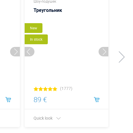
Шоу-подушек
Шоу-п
Треугольник
Бут
New
New
In stock
In stock
(1777)
89 €
93 
Quick look
Quick