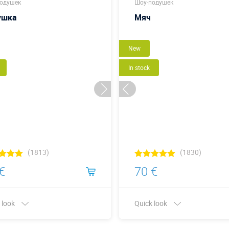
одушек
Шоу-подушек
ушка
Мяч
New
In stock
(1813)
(1830)
€
70 €
 look
Quick look