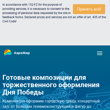
In accordance with 152-FZ for the purpose of
Принять всё!
providing services, it is necessary to
consent to the
processing of personal data
requested by the site in
feedback forms. Declared prices and services are not an offer of art. 435 of the
Civil Code!
Готовые композиции для
торжественного оформления
Дня Победы
Комплексно оформим городскую среду, концертный
зал: от больших пневмоконструкций и фигур до