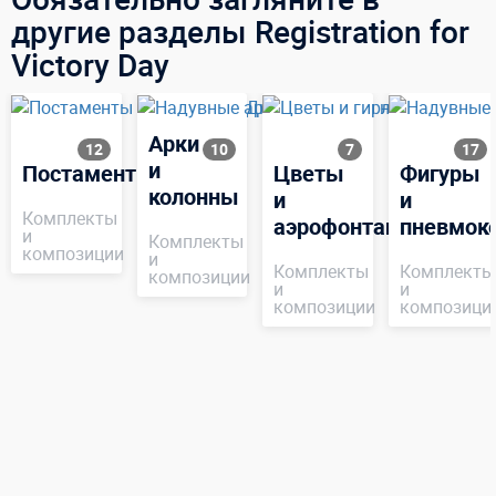
другие разделы Registration for
Victory Day
Арки
12
10
7
17
и
Постаменты
Цветы
Фигуры
колонны
и
и
Комплекты
аэрофонтаны
пневмок
и
Комплекты
композиции
и
Комплекты
Комплекты
композиции
и
и
композиции
композици