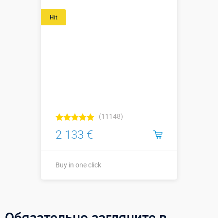
Hit
(11148)
2 133 €
Buy in one click
Buy in one click
Обязательно загляните в