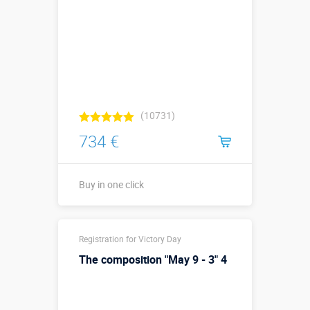
(10731)
734 €
Buy in one click
Buy in one click
Registration for Victory Day
The composition "May 9 - 3" 4