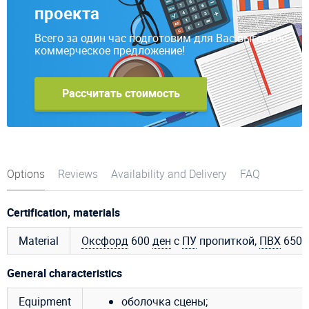
проекта
Всего за один час подготовим для Вас выгодное
коммерческое предложение!
Рассчитать стоимость
Options
Reviews
Availability and Delivery
FAQ
Certification, materials
Material
Оксфорд
600
ден
с
ПУ
пропиткой,
ПВХ
650 
General characteristics
Equipment
оболочка сцены;