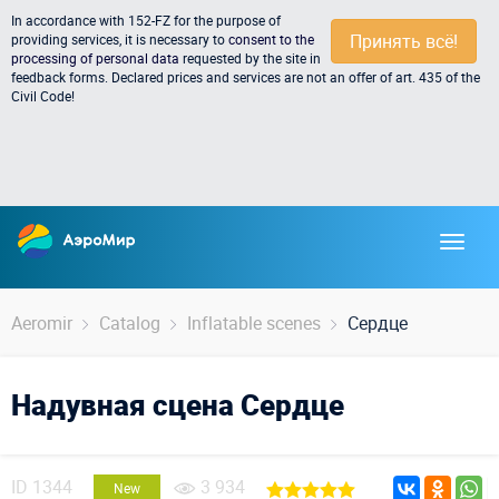
In accordance with 152-FZ for the purpose of
Принять всё!
providing services, it is necessary to
consent to the
processing of personal data
requested by the site in
feedback forms. Declared prices and services are not an offer of art. 435 of the
Civil Code!
Aeromir
Catalog
Inflatable scenes
Сердце
Надувная сцена Сердце
ID
1344
3 934
New